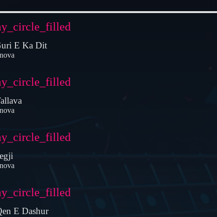
ay_circle_filled
uri E Ka Dit
nova
ay_circle_filled
allava
nova
ay_circle_filled
egji
nova
ay_circle_filled
Qen E Dashur