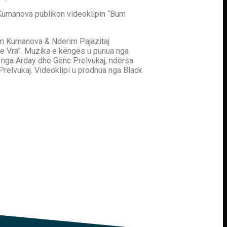
Kumanova publikon videoklipin “Bum
m Kumanova & Nderim Pajazitaj
Ke Vra”. Muzika e këngës u punua nga
a nga Arday dhe Genc Prelvukaj, ndërsa
Prelvukaj. Videoklipi u prodhua nga Black