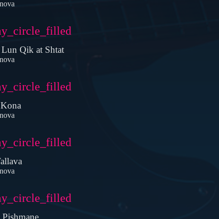
nova
ay_circle_filled
 Lun Qik at Shtat
nova
ay_circle_filled
t Kona
nova
ay_circle_filled
allava
nova
ay_circle_filled
e Pishmane